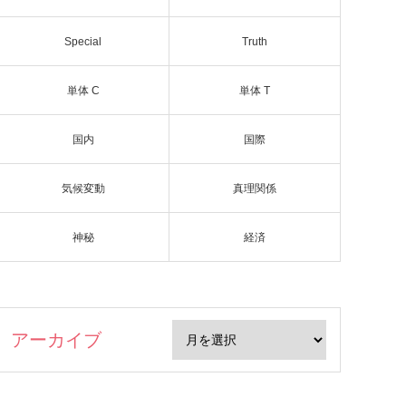
Special
Truth
単体 C
単体 T
国内
国際
気候変動
真理関係
神秘
経済
アーカイブ