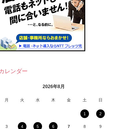
カレンダー
2026年8月
月
火
水
木
金
土
日
1
2
3
4
5
6
7
8
9