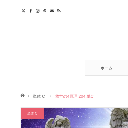
am
est
ntact
RSS
ホーム
ホーム
単体 C
救世の4原理 204 単C
単体 C