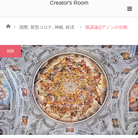
Creator's Room
ホーム
国際
,
新型コロナ
,
神秘
,
経済
陰謀論Qアノンの分裂
国際