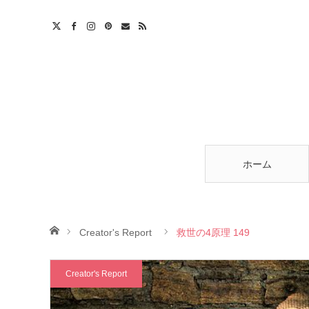
am
est
ntact
RSS
ホーム
ホーム
Creator's Report
救世の4原理 149
Creator's Report