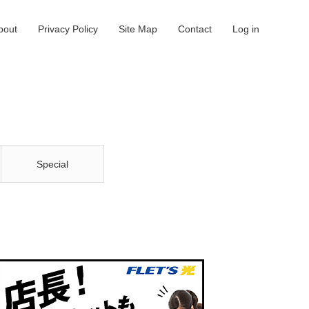
bout
Privacy Policy
Site Map
Contact
Log in
Special