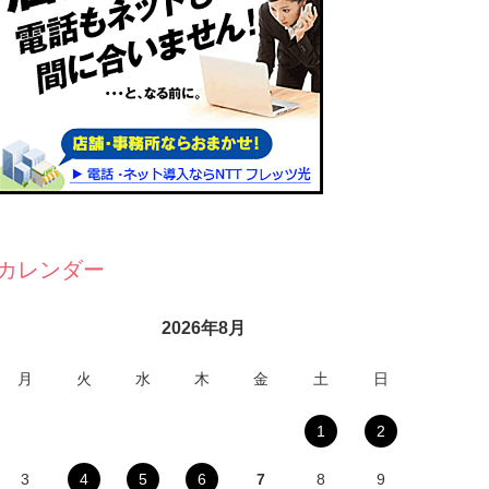
カレンダー
2026年8月
月
火
水
木
金
土
日
1
2
3
4
5
6
7
8
9