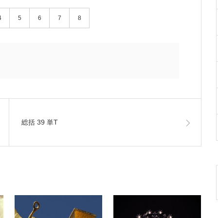
4
5
6
7
8
総括 39 単T