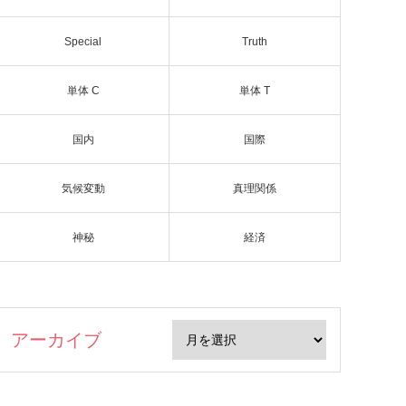
Special
Truth
単体 C
単体 T
国内
国際
気候変動
真理関係
神秘
経済
アーカイブ