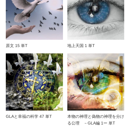
原文 15 単T
地上天国 1 単T
GLAと幸福の科学 47 単T
本物の神理と偽物の神理を分け
る公理 －GLA編 1ー 単T