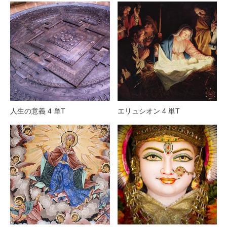
人生の意義 4 単T
エリュシオン 4 単T