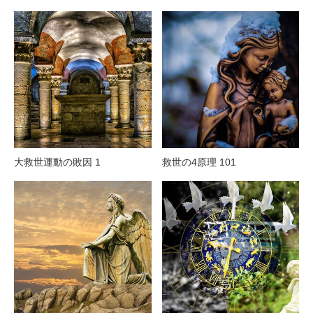
大救世運動の敗因 1
救世の4原理 101