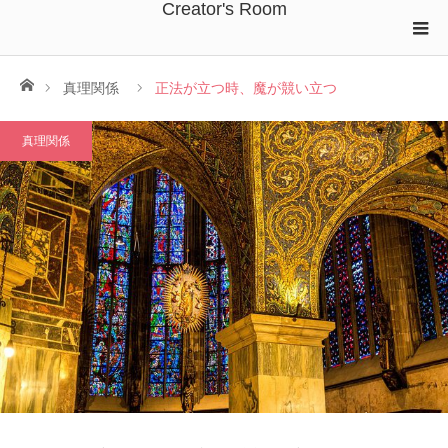
Creator's Room
ホーム
真理関係
正法が立つ時、魔が競い立つ
真理関係