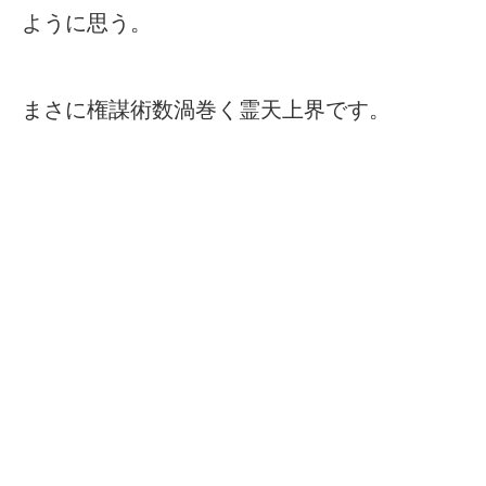
ように思う。
まさに権謀術数渦巻く霊天上界です。