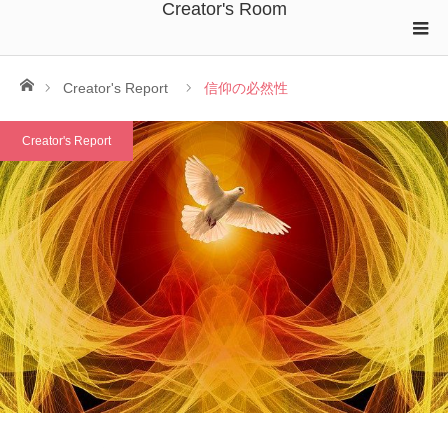
Creator's Room
ホーム
Creator's Report
信仰の必然性
Creator's Report