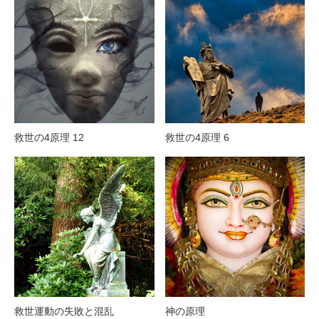
救世の4原理 12
救世の4原理 6
救世運動の失敗と混乱
神の原理