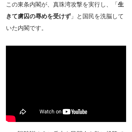
この東条内閣が、真珠湾攻撃を実行し、「
生
きて虜囚の辱めを受けず
」と国民を洗脳して
いた内閣です。