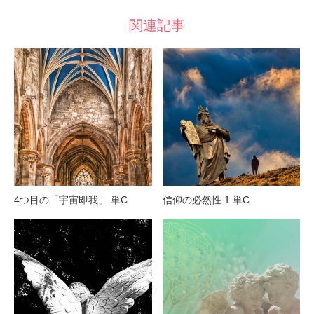
関連記事
4つ目の「宇宙即我」 単C
信仰の必然性 1 単C