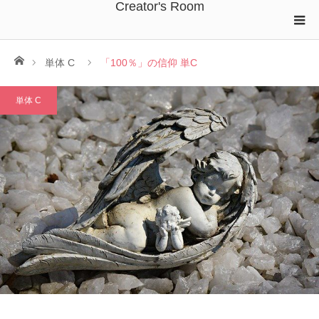
Creator's Room
ホーム
単体 C
「100％」の信仰 単C
単体 C