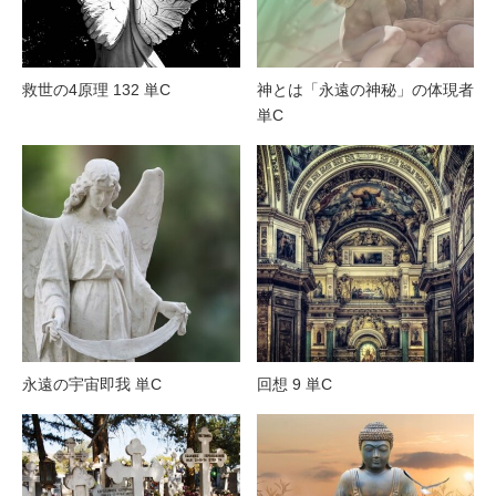
救世の4原理 132 単C
神とは「永遠の神秘」の体現者
単C
永遠の宇宙即我 単C
回想 9 単C