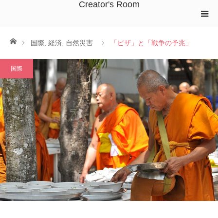
Creator's Room
ホーム
国際
,
経済
,
自然災害
「ピザ」と「戦争の予兆」
国際