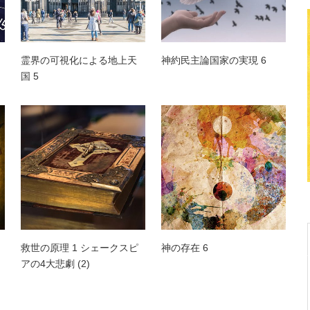
霊界の可視化による地上天
神約民主論国家の実現 6
国 5
救世の原理 1 シェークスピ
神の存在 6
アの4大悲劇 (2)