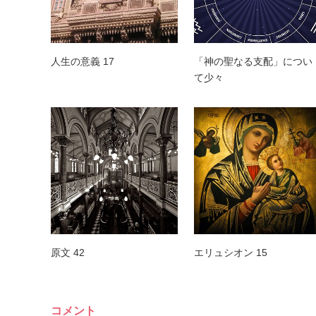
人生の意義 17
「神の聖なる支配」につい
て少々
原文 42
エリュシオン 15
コメント