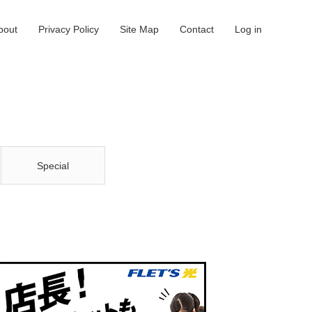
bout
Privacy Policy
Site Map
Contact
Log in
Special