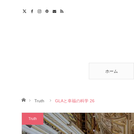
am
est
ntact
RSS
ホーム
ホーム
Truth
GLAと幸福の科学 26
Truth