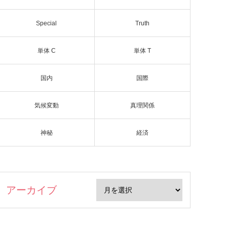
Special
Truth
単体 C
単体 T
国内
国際
気候変動
真理関係
神秘
経済
アーカイブ