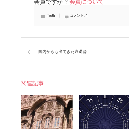
会員ですか ?
会員について
Truth
コメント:
4
国内からも出てきた衰退論
関連記事