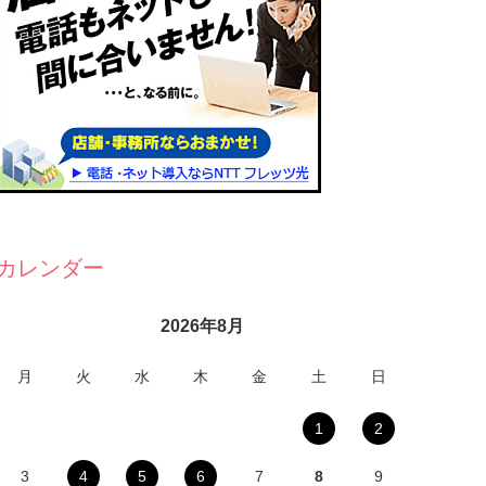
カレンダー
2026年8月
月
火
水
木
金
土
日
1
2
3
4
5
6
7
8
9