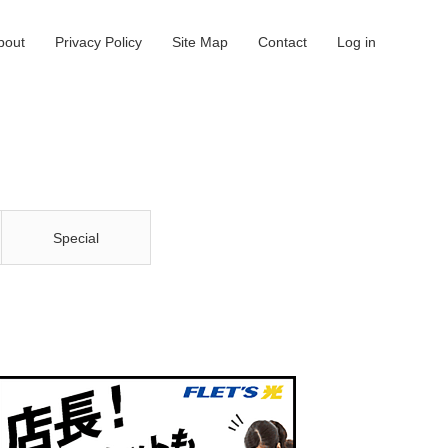
bout
Privacy Policy
Site Map
Contact
Log in
Special