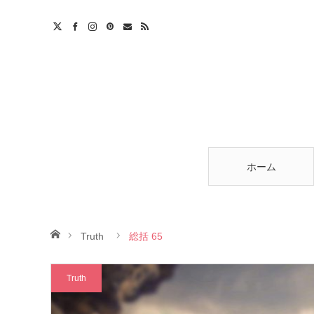
am
est
ntact
RSS
ホーム
ホーム
Truth
総括 65
Truth