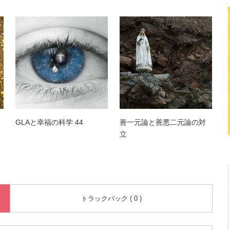
GLAと幸福の科学 44
善一元論と善悪二元論の対
立
トラックバック ( 0 )