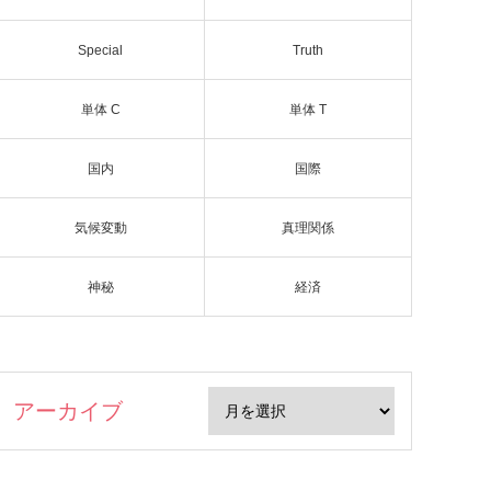
Special
Truth
単体 C
単体 T
国内
国際
気候変動
真理関係
神秘
経済
アーカイブ