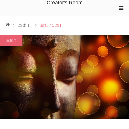
Creator's Room
ホーム
単体 T
総括 41 単T
単体 T