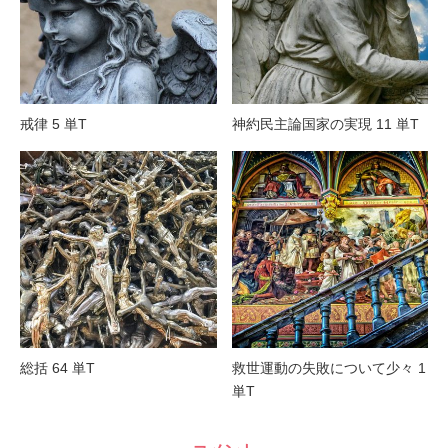
戒律 5 単T
神約民主論国家の実現 11 単T
総括 64 単T
救世運動の失敗について少々 1
単T