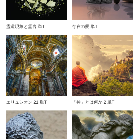
霊道現象と霊言 単T
存在の愛 単T
エリュシオン 21 単T
「神」とは何か 2 単T