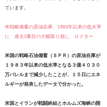
ています。
米戦略備蓄の原油在庫、1983年以来の低水準
に 過去3番目の大幅取り崩し ロイター
米国の戦略石油備蓄（ＳＰＲ）の原油在庫が
１９８３年以来の低水準となる３億４０３０
万バレルまで減少した​ことが、１５日にエネ
ルギーが発表したデータで分か‌った。
米国とイランが戦闘終結とホルムズ海峡の開