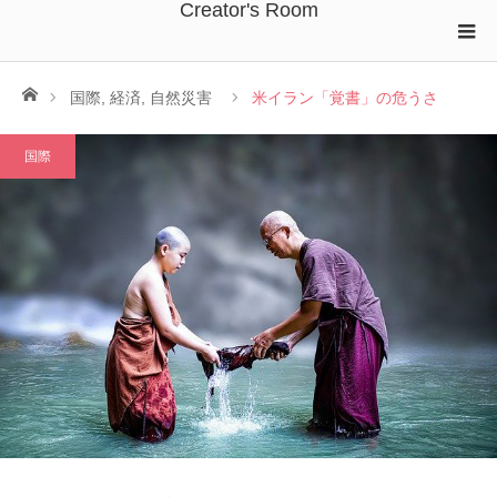
Creator's Room
ホーム
国際
,
経済
,
自然災害
米イラン「覚書」の危うさ
国際