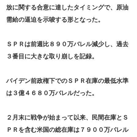
放に関する合意に達したタイミングで、原油
需給の逼迫​を示唆する形となった。
ＳＰＲは前週比８９０万バレル減少​し、過去
３番目に大きな取り崩しを記録。
バイデン前政権下でのＳＰＲ在庫の最低水準
は３億４６８０万バレルだった。
２月末に戦争が始まって以来、民​間在⁠庫とＳ
ＰＲを含む米国の総在庫は７９００万バレル