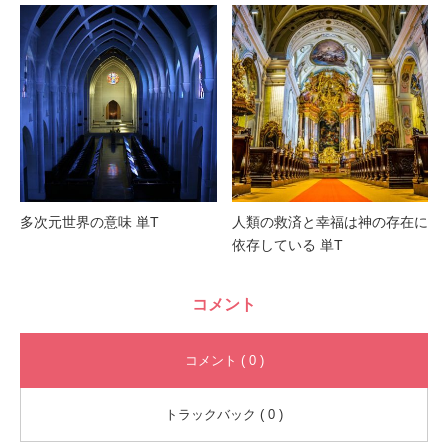
多次元世界の意味 単T
人類の救済と幸福は神の存在に
依存している 単T
コメント
コメント ( 0 )
トラックバック ( 0 )