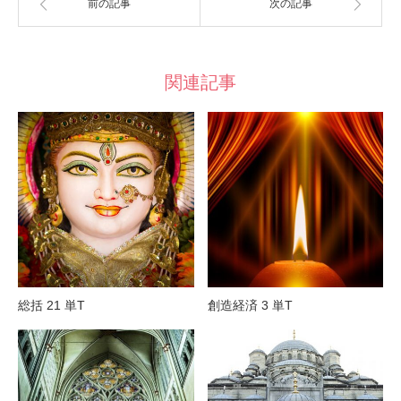
前の記事
次の記事
関連記事
総括 21 単T
創造経済 3 単T