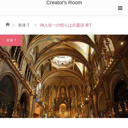
Creator's Room
ホーム
単体 T
神人合一の悟りは共通項 単T
単体 T