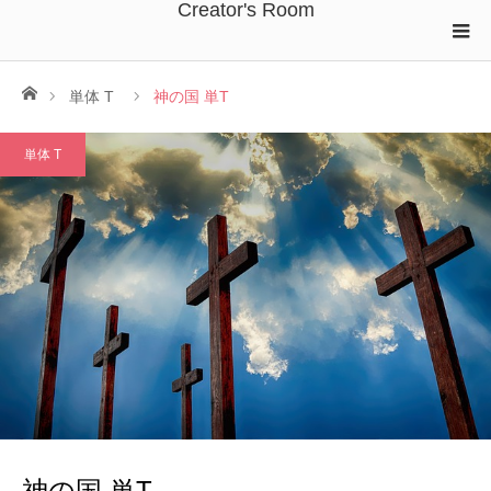
Creator's Room
ホーム
単体 T
神の国 単T
単体 T
神の国 単T