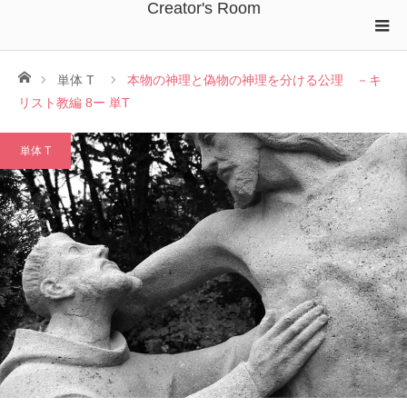
Creator's Room
ホーム
単体 T
本物の神理と偽物の神理を分ける公理 －キ
リスト教編 8ー 単T
単体 T