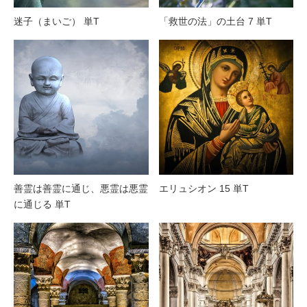
迷子（まいご） 単T
「救世の法」の土台 7 単T
善霊は善霊に通じ、悪霊は悪霊
エリュシオン 15 単T
に通じる 単T