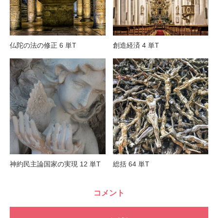
仏陀の法の修正 6 単T
創造経済 4 単T
神約民主論国家の実現 12 単T
総括 64 単T
コメント