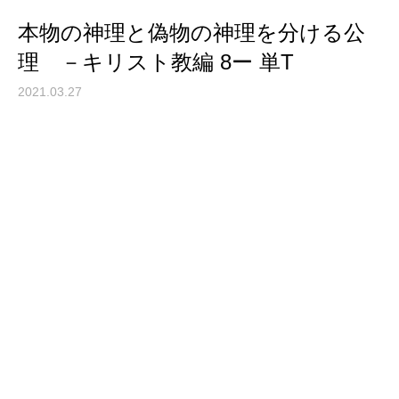
本物の神理と偽物の神理を分ける公
理 －キリスト教編 8ー 単T
2021.03.27