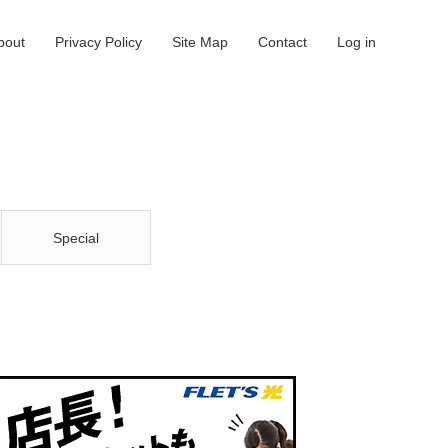
bout
Privacy Policy
Site Map
Contact
Log in
Special