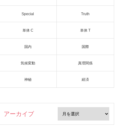
Special
Truth
単体 C
単体 T
国内
国際
気候変動
真理関係
神秘
経済
アーカイブ