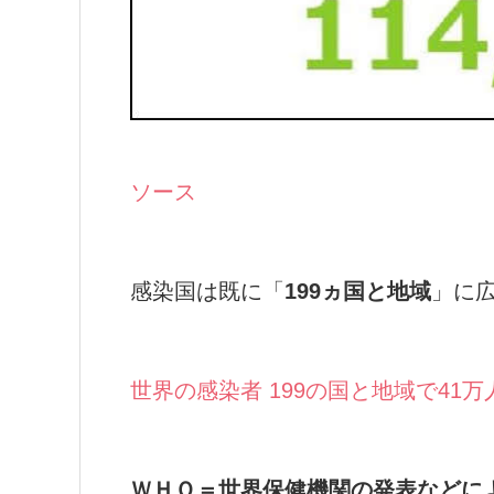
ソース
感染国は既に「
199ヵ国と地域
」に
世界の感染者 199の国と地域で41万
ＷＨＯ＝世界保健機関の発表などに