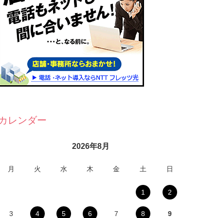
カレンダー
2026年8月
月
火
水
木
金
土
日
1
2
3
4
5
6
7
8
9