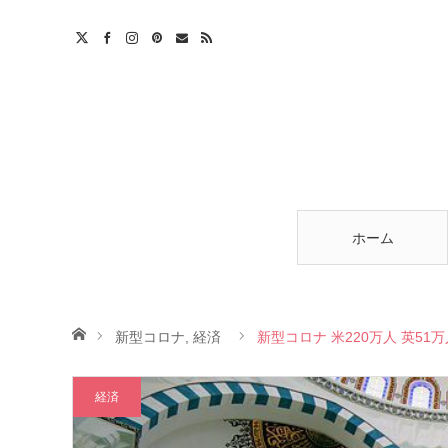
am
est
ntact
RSS
ホーム
ホーム
新型コロナ
,
経済
新型コロナ 米220万人 英51
経済