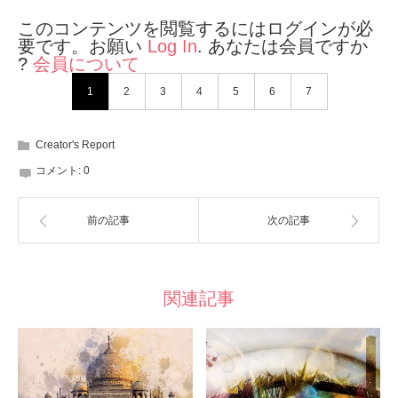
このコンテンツを閲覧するにはログインが必
要です。お願い
Log In
. あなたは会員ですか
?
会員について
1
2
3
4
5
6
7
Creator's Report
コメント:
0
前の記事
次の記事
関連記事