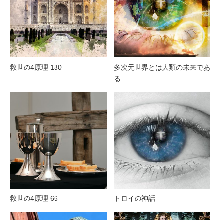
救世の4原理 130
多次元世界とは人類の未来であ
る
救世の4原理 66
トロイの神話