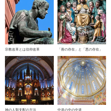
宗教改革とは信仰改革
「善の存在」と「悪の存在」
神の人類支配の方法
中道の中の中道