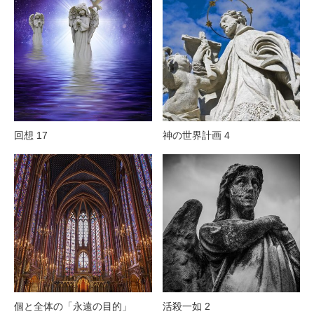
回想 17
神の世界計画 4
個と全体の「永遠の目的」
活殺一如 2