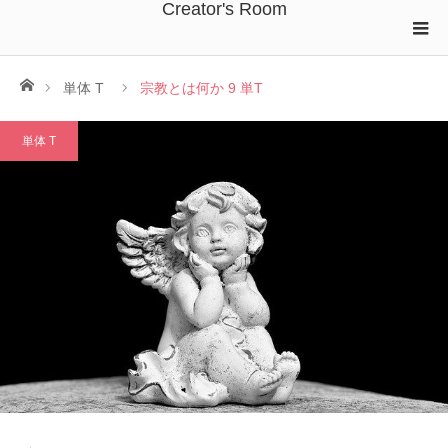
Creator's Room
ホーム
単体 T
宗教とは何か 9 単T
単体 T