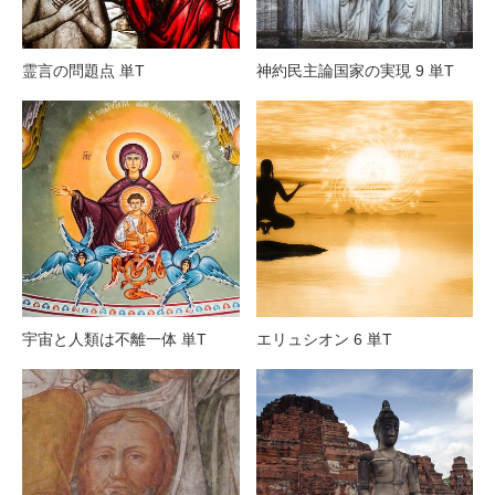
霊言の問題点 単T
神約民主論国家の実現 9 単T
宇宙と人類は不離一体 単T
エリュシオン 6 単T