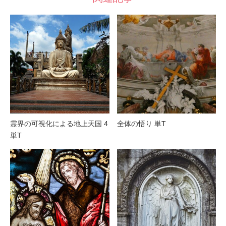
霊界の可視化による地上天国 4
全体の悟り 単T
単T