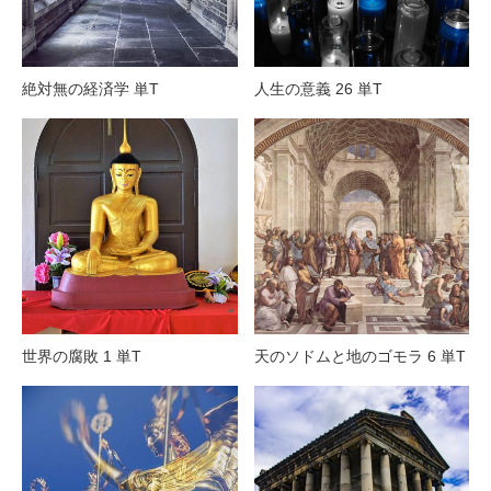
絶対無の経済学 単T
人生の意義 26 単T
世界の腐敗 1 単T
天のソドムと地のゴモラ 6 単T