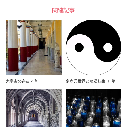
関連記事
大宇宙の存在 7 単T
多次元世界と輪廻転生 Ⅰ 単T