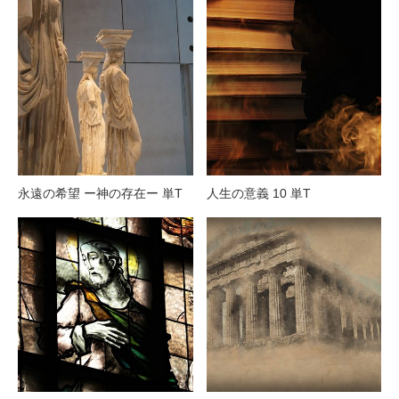
永遠の希望 ー神の存在ー 単T
人生の意義 10 単T