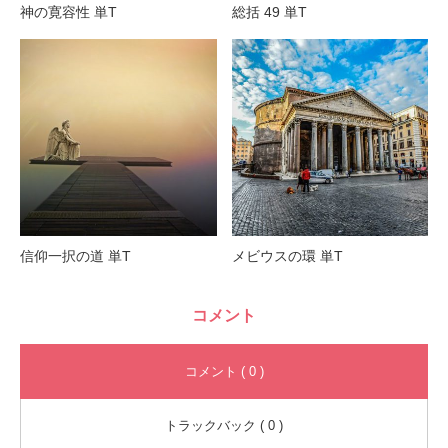
神の寛容性 単T
総括 49 単T
信仰一択の道 単T
メビウスの環 単T
コメント
コメント ( 0 )
トラックバック ( 0 )