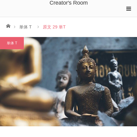
Creator's Room
ホーム
単体 T
原文 29 単T
単体 T