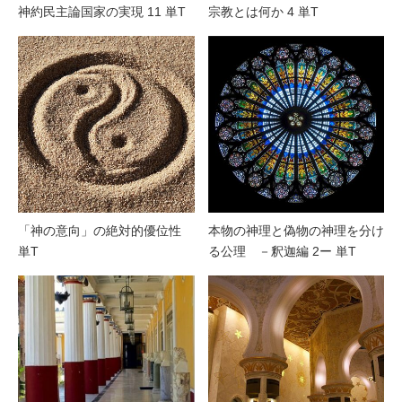
神約民主論国家の実現 11 単T
宗教とは何か 4 単T
「神の意向」の絶対的優位性
本物の神理と偽物の神理を分け
単T
る公理 －釈迦編 2ー 単T