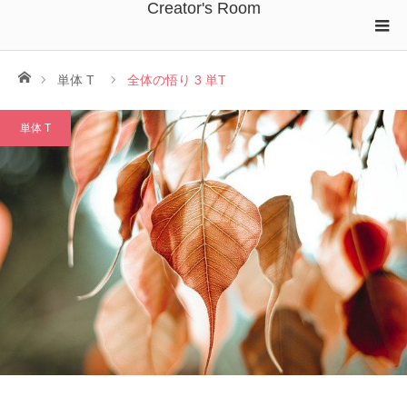
Creator's Room
ホーム
単体 T
全体の悟り 3 単T
単体 T