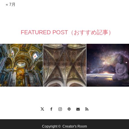
« 7月
FEATURED POST（おすすめ記事）
Twitter
Facebook
Instagram
Pinterest
Contact
RSS
Copyright ©
Creator's Room