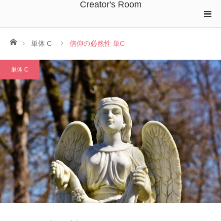
Creator's Room
ホーム
単体 C
信仰の必然性 単C
単体 C