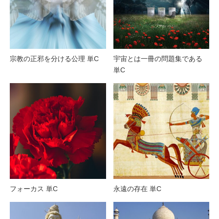
宗教の正邪を分ける公理 単C
宇宙とは一冊の問題集である
単C
フォーカス 単C
永遠の存在 単C