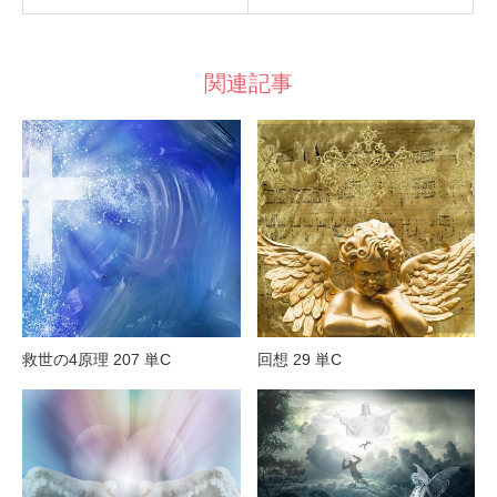
関連記事
救世の4原理 207 単C
回想 29 単C