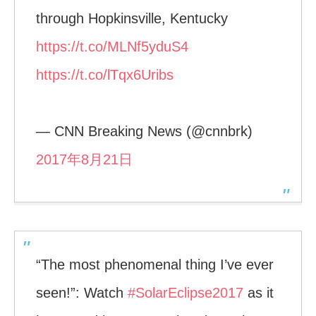
through Hopkinsville, Kentucky
https://t.co/MLNf5yduS4
https://t.co/lTqx6Uribs
— CNN Breaking News (@cnnbrk)
2017年8月21日
“The most phenomenal thing I’ve ever
seen!”: Watch
#SolarEclipse2017
as it