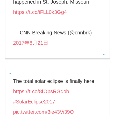
happened in St. Joseph, Missouri
https://t.co/iFLL0k3Gg4
— CNN Breaking News (@cnnbrk)
2017年8月21日
The total solar eclipse is finally here
https://t.co/8fOpsRGdob
#SolarEclipse2017
pic.twitter.com/3ie43Vi39O