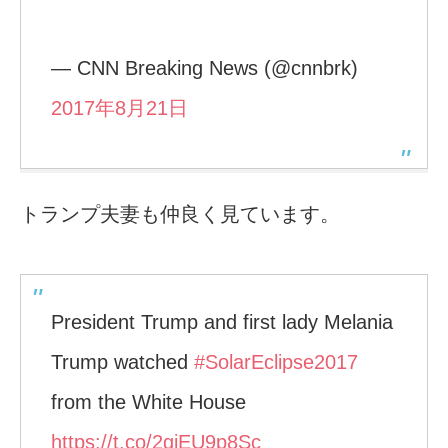
— CNN Breaking News (@cnnbrk)
2017年8月21日
トランプ夫妻も仲良く見ています。
President Trump and first lady Melania
Trump watched
#SolarEclipse2017
from the White House
https://t.co/2gjEU9p8Sc