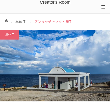
Creator's Room
ホーム
単体 T
アンタッチャブル 4 単T
単体 T