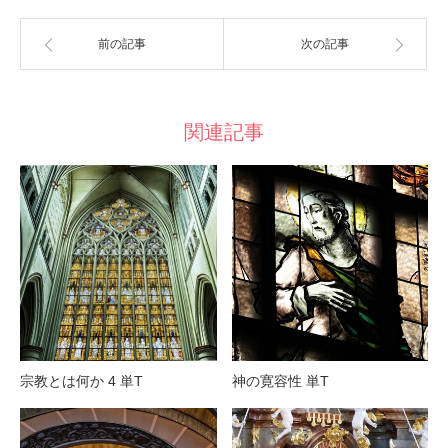
前の記事
次の記事
関連記事
宗教とは何か 4 単T
神の寛容性 単T