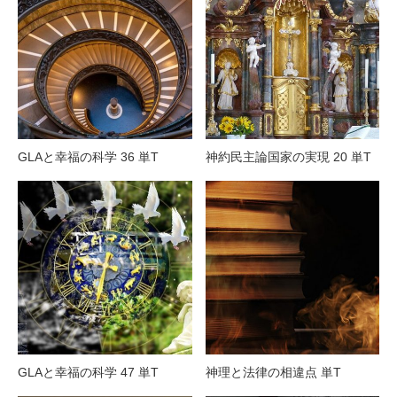
GLAと幸福の科学 36 単T
神約民主論国家の実現 20 単T
GLAと幸福の科学 47 単T
神理と法律の相違点 単T