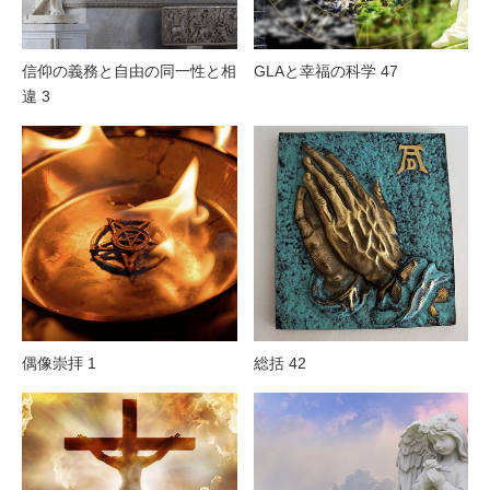
信仰の義務と自由の同一性と相
GLAと幸福の科学 47
違 3
偶像崇拝 1
総括 42