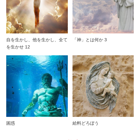
自を生かし、他を生かし、全て
「神」とは何か 3
を生かせ 12
困惑
給料どろぼう