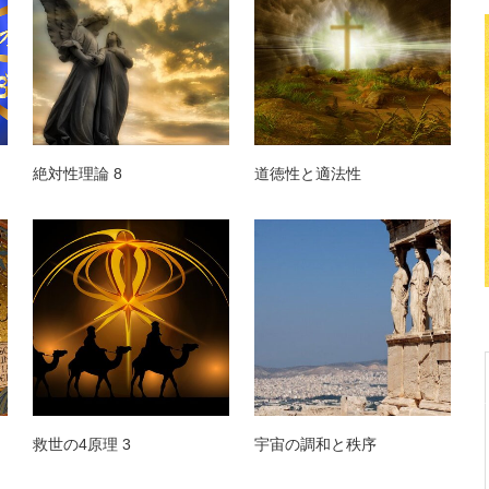
絶対性理論 8
道徳性と適法性
救世の4原理 3
宇宙の調和と秩序