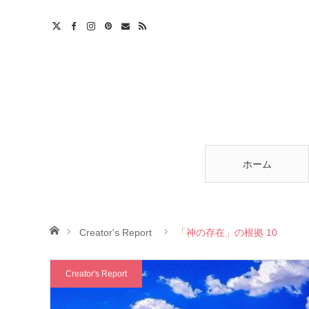
am
est
ntact
RSS
ホーム
ホーム
Creator's Report
「神の存在」の根拠 10
Creator's Report