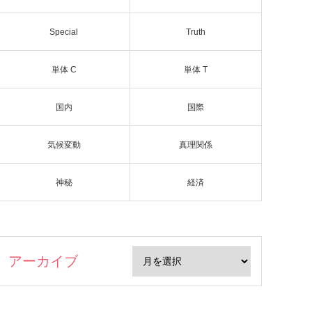
Special
Truth
単体 C
単体 T
国内
国際
気候変動
真理関係
神秘
経済
アーカイブ