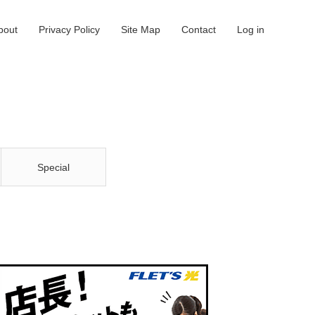
bout
Privacy Policy
Site Map
Contact
Log in
Special