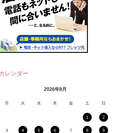
カレンダー
2026年8月
月
火
水
木
金
土
日
1
2
3
4
5
6
7
8
9