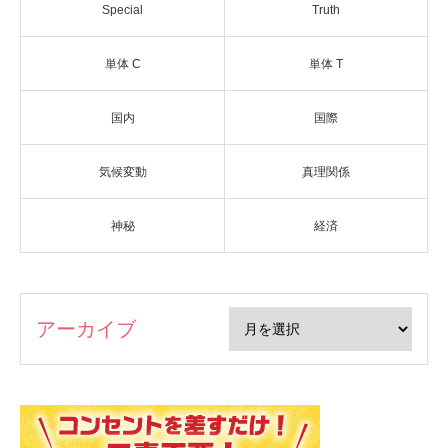
Special
Truth
単体 C
単体 T
国内
国際
気候変動
真理関係
神秘
経済
アーカイブ