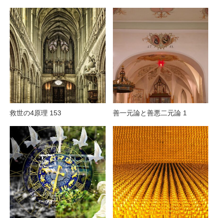
救世の4原理 153
善一元論と善悪二元論 1