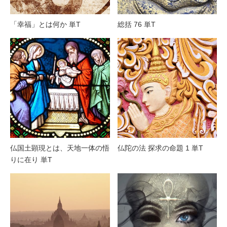
「幸福」とは何か 単T
総括 76 単T
仏国土顕現とは、天地一体の悟
仏陀の法 探求の命題 1 単T
りに在り 単T