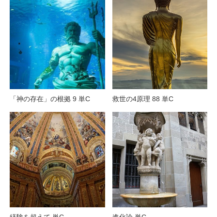
「神の存在」の根拠 9 単C
救世の4原理 88 単C
経験を超えて 単C
進化論 単C