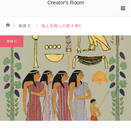
Creator's Room
ホーム
単体 C
地上天国への道 4 単C
単体 C