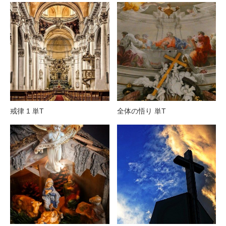
戒律 1 単T
全体の悟り 単T