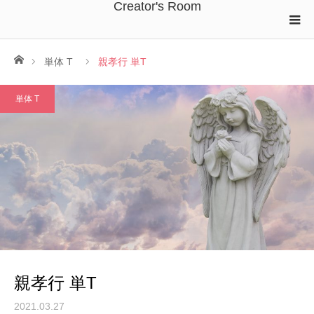
Creator's Room
ホーム
単体 T
親孝行 単T
単体 T
親孝行 単T
2021.03.27