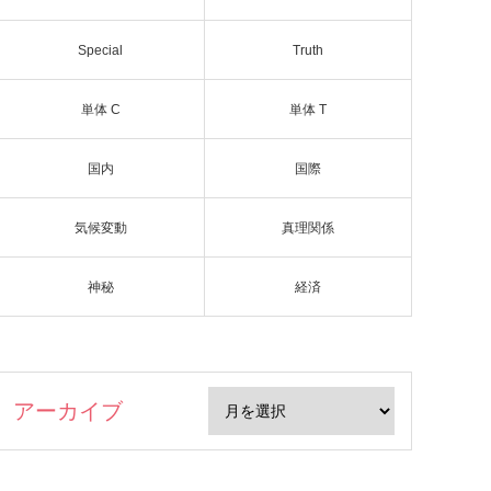
Special
Truth
単体 C
単体 T
国内
国際
気候変動
真理関係
神秘
経済
アーカイブ