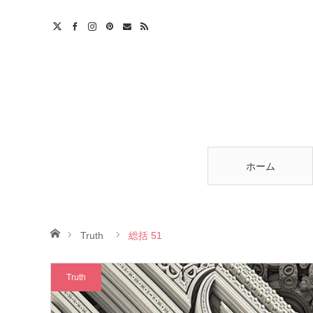
am
est
ntact
RSS
ホーム
ホーム
Truth
総括 51
Truth