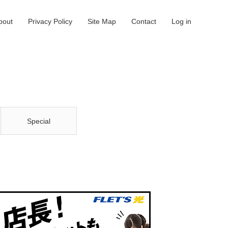
bout
Privacy Policy
Site Map
Contact
Log in
Special