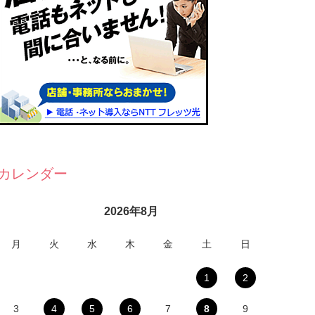
カレンダー
2026年8月
月
火
水
木
金
土
日
1
2
3
4
5
6
7
8
9