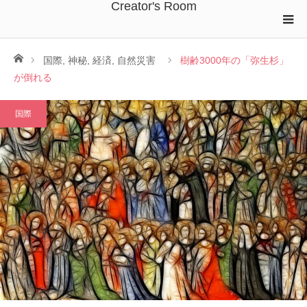
Creator's Room
ホーム
国際
,
神秘
,
経済
,
自然災害
樹齢3000年の「弥生杉」
が倒れる
国際