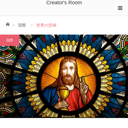
Creator's Room
ホーム
国際
世界の悲鳴
国際