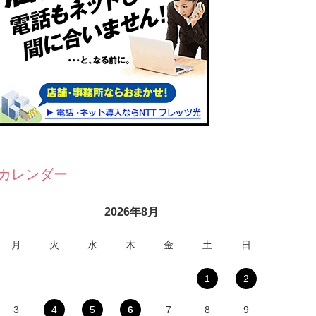
カレンダー
2026年8月
月
火
水
木
金
土
日
1
2
3
4
5
6
7
8
9