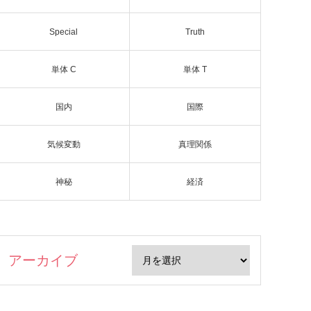
Special
Truth
単体 C
単体 T
国内
国際
気候変動
真理関係
神秘
経済
アーカイブ