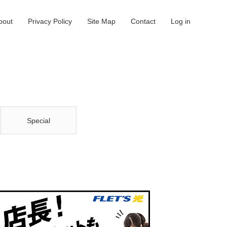
bout
Privacy Policy
Site Map
Contact
Log in
Special