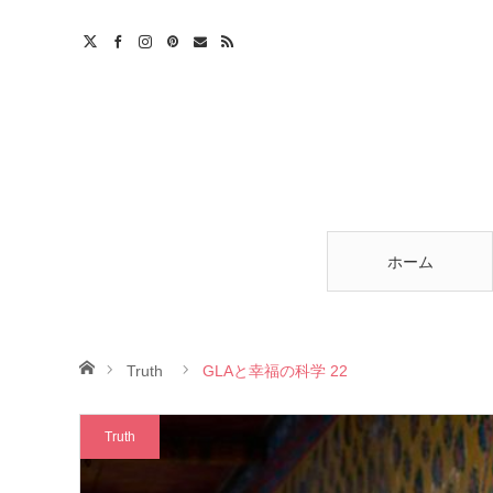
am
est
ntact
RSS
ホーム
ホーム
Truth
GLAと幸福の科学 22
Truth