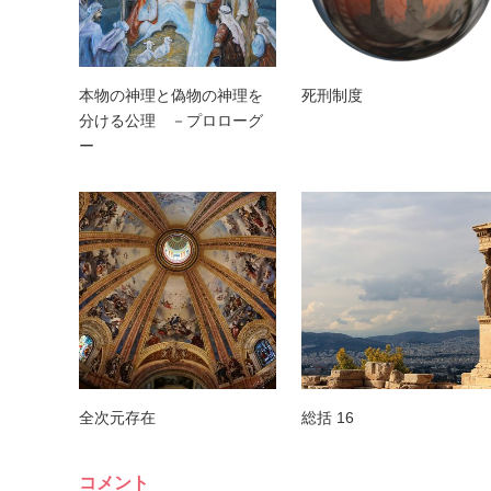
本物の神理と偽物の神理を
死刑制度
分ける公理 －プロローグ
ー
全次元存在
総括 16
コメント