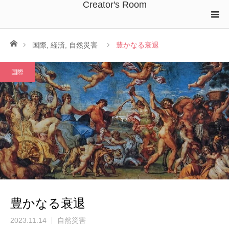
Creator's Room
ホーム
国際
,
経済
,
自然災害
豊かなる衰退
国際
豊かなる衰退
2023.11.14
自然災害