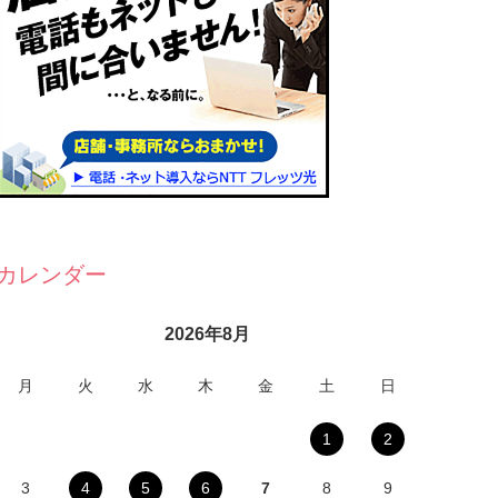
カレンダー
2026年8月
月
火
水
木
金
土
日
1
2
3
4
5
6
7
8
9