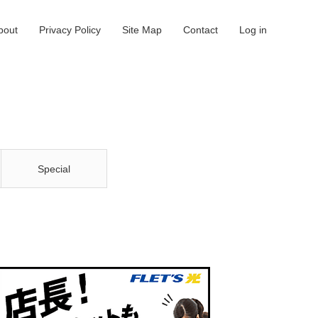
bout
Privacy Policy
Site Map
Contact
Log in
Special