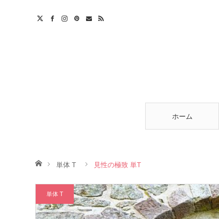
am
est
ntact
RSS
ホーム
ホーム
単体 T
見性の極致 単T
単体 T