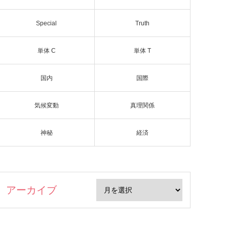
Special
Truth
単体 C
単体 T
国内
国際
気候変動
真理関係
神秘
経済
アーカイブ