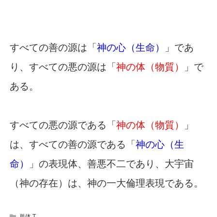
すべての善の源は「
神の心（生命）
」であ
り、すべての悪の源は「
神の体（物質）
」で
ある。
すべての悪の源である「
神の体（物質）
」
は、すべての善の源である「
神の心（生
命）
」の表現体、善悪不二であり、大宇宙
（神の存在）は、神の一大倫理表現である。
単体 T