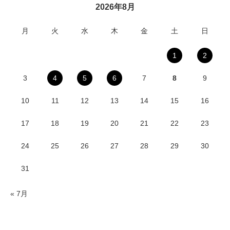
2026年8月
月
火
水
木
金
土
日
1
2
3
4
5
6
7
8
9
10
11
12
13
14
15
16
17
18
19
20
21
22
23
24
25
26
27
28
29
30
31
« 7月