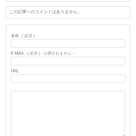
この記事へのコメントはありません。
名前
( 必須 )
E-MAIL
( 必須 ) - 公開されません -
URL