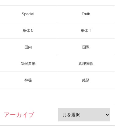
Special
Truth
単体 C
単体 T
国内
国際
気候変動
真理関係
神秘
経済
アーカイブ