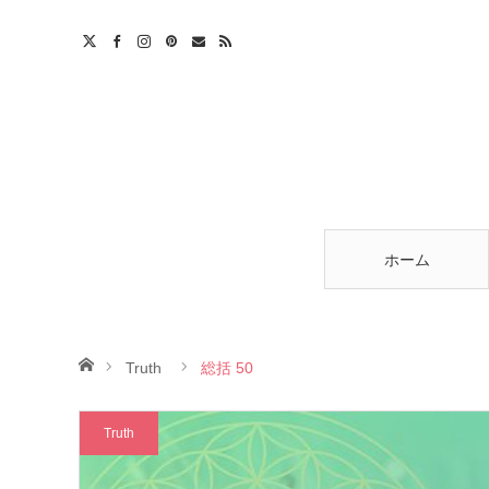
am
est
ntact
RSS
ホーム
ホーム
Truth
総括 50
Truth