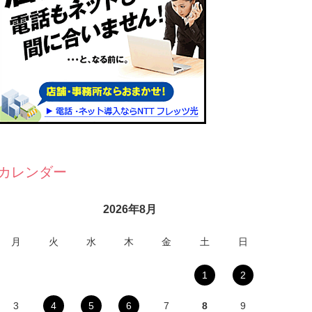
カレンダー
2026年8月
月
火
水
木
金
土
日
1
2
3
4
5
6
7
8
9