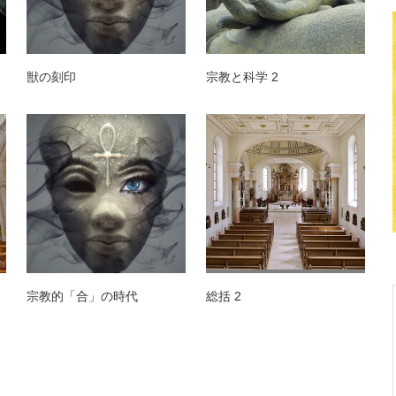
獣の刻印
宗教と科学 2
宗教的「合」の時代
総括 2