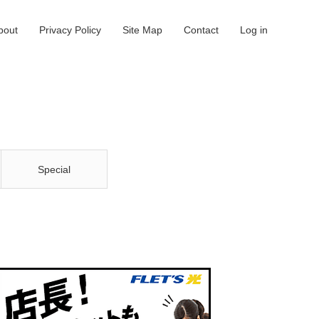
bout
Privacy Policy
Site Map
Contact
Log in
Special