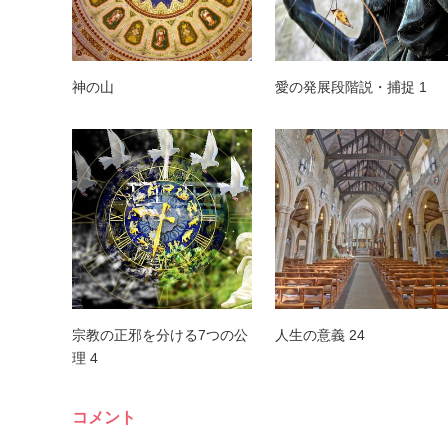
神の山
愛の発展段階説・捕捉 1
宗教の正邪を分ける7つの公
人生の意義 24
理 4
コメント