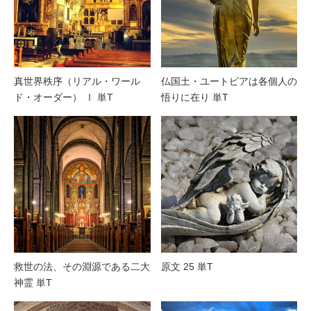
真世界秩序（リアル・ワール
仏国土・ユートピアは各個人の
ド・オーダー） Ⅰ 単T
悟りに在り 単T
救世の法、その淵源である二大
原文 25 単T
神霊 単T