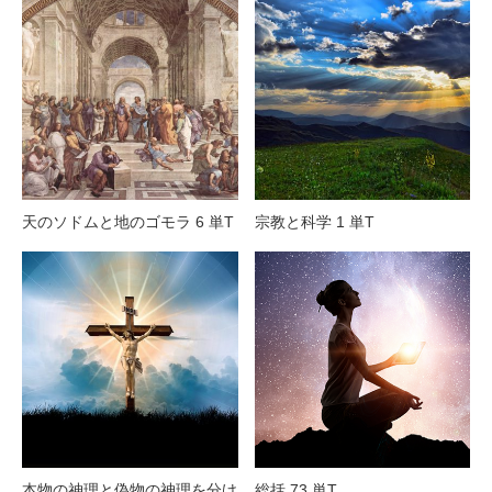
天のソドムと地のゴモラ 6 単T
宗教と科学 1 単T
本物の神理と偽物の神理を分け
総括 73 単T