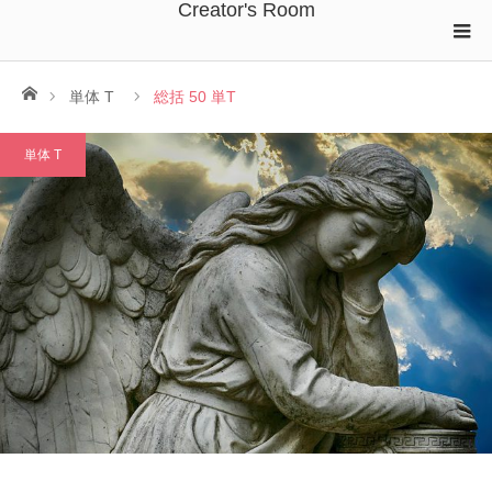
Creator's Room
ホーム
単体 T
総括 50 単T
単体 T