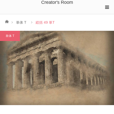
Creator's Room
ホーム
単体 T
総括 49 単T
単体 T