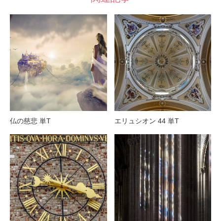
仏の慈悲 単T
エリュシオン 44 単T