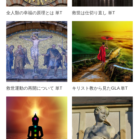
全人類の幸福の原理とは 単T
救世は仕切り直し 単T
救世運動の再開について 単T
キリスト教から見たGLA 単T