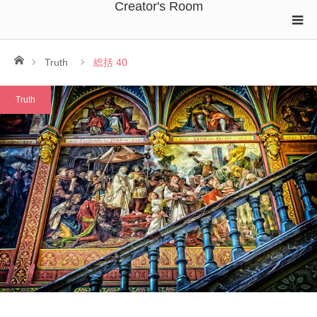
Creator's Room
ホーム
Truth
総括 40
Truth