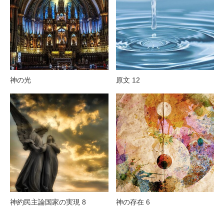
神の光
原文 12
神約民主論国家の実現 8
神の存在 6