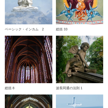
ベーシック・インカム 2
総括 33
総括 8
波長同通の法則 1