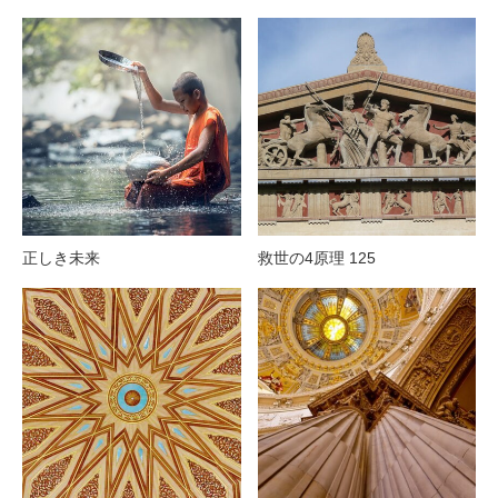
正しき未来
救世の4原理 125