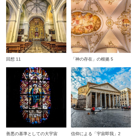
回想 11
「神の存在」の根拠 5
善悪の基準としての大宇宙
信仰による「宇宙即我」2