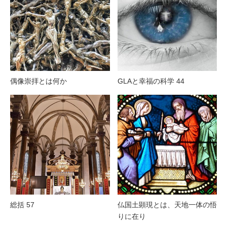
偶像崇拝とは何か
GLAと幸福の科学 44
総括 57
仏国土顕現とは、天地一体の悟
りに在り