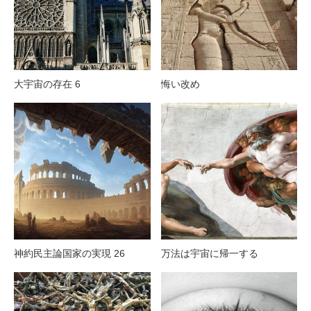
大宇宙の存在 6
悔い改め
神約民主論国家の実現 26
万法は宇宙に帰一する