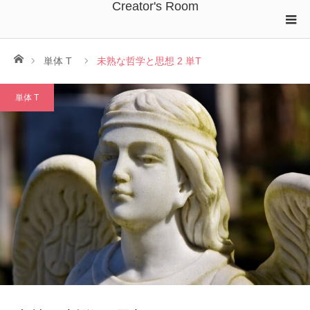
Creator's Room
ホーム
単体 T
未熟な哲学と思想 2 単T
単体 T