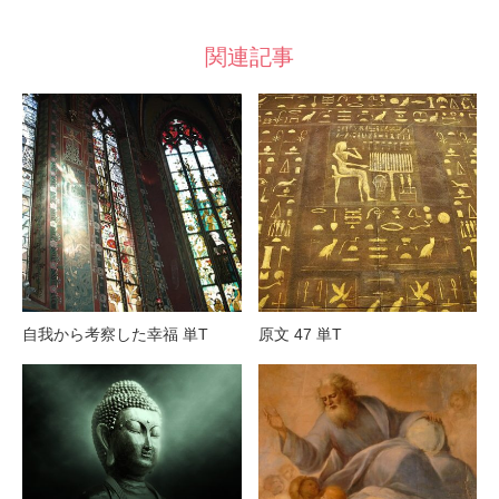
関連記事
自我から考察した幸福 単T
原文 47 単T