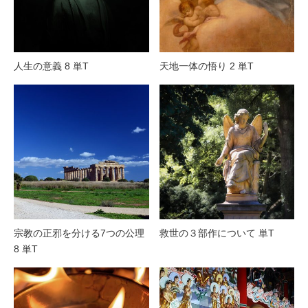
人生の意義 8 単T
天地一体の悟り 2 単T
宗教の正邪を分ける7つの公理
救世の３部作について 単T
8 単T