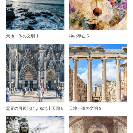
天地一体の文明 1
神の存在 6
霊界の可視化による地上天国 5
天地一体の文明 9