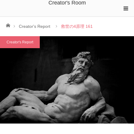
Creator's Room
ホーム
Creator's Report
救世の4原理 161
Creator's Report